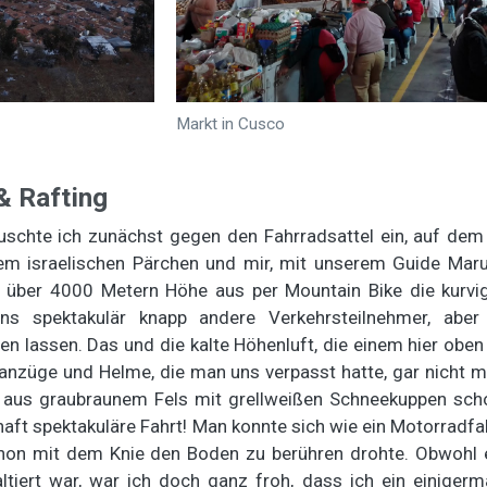
Markt in Cusco
& Rafting
schte ich zunächst gegen den Fahrradsattel ein, auf dem 
nem israelischen Pärchen und mir, mit unserem Guide Ma
 über 4000 Metern Höhe aus per Mountain Bike die kurvi
uns spektakulär knapp andere Verkehrsteilnehmer, abe
en lassen. Das und die kalte Höhenluft, die einem hier obe
zanzüge und Helme, die man uns verpasst hatte, gar nicht m
 aus graubraunem Fels mit grellweißen Schneekuppen sch
aft spektakuläre Fahrt! Man konnte sich wie ein Motorradfahr
hon mit dem Knie den Boden zu berühren drohte. Obwohl 
ltiert war, war ich doch ganz froh, dass ich ein einiger