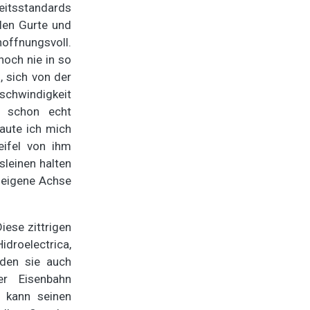
heitsstandards
len Gurte und
hoffnungsvoll.
noch nie in so
 sich von der
chwindigkeit
t schon echt
raute ich mich
ifel von ihm
leinen halten
 eigene Achse
iese zittrigen
droelectrica,
den sie auch
er Eisenbahn
 kann seinen