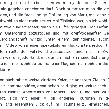
 vermag ich nicht zu beurteilen, wo man ja deutsche Sicher
 als gegeben annehmen darf. Doch stimmten mich die vie
wurden, und die fachkundige Einführung von Maru, mal ganz 
obwohl es nicht mein erstes Mal Ziplining war, bin ich wohl 
zweihundert Meter, durch die Lüfte gesegelt. Das Gefühl,
em Untergrund abzustoßen und mit greifvogelhafter Ges
erglandschaft winzig unter einem dahingleitet, such
 ein Video von meinen spektakulären Flugkünsten, jedoch t
dem reißenden Fahrtwind auszusetzen und mich im Zwe
h war um jede Hand, mit der ich mich an meine Sicherungs
hte ich mich doch bei so mancher Flugnummer noch um die
küste.
n auch mit teilweise zittrigen Knien, an unserem Ziel an. D
r zusammenreißen, denn schon bald ging es weiter nach Hi
ten kleinen Abenteuers vor Machu Picchu, und hier wur
at, sich mit einer Million anderen Touristen in d
 lang ersehnten Blick auf ihr Traumziel zu erhaschen,