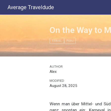
Average Traveldude
On the Way to 
TRAVEL
PERU
AUTHOR
Alex
MODIFIED
August 28, 2025
Wenn man über Mittel- und Süda
ganz spontan ein: Karneval i