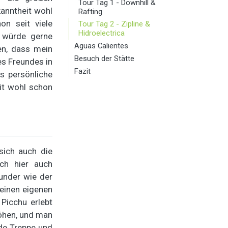
Tour Tag 1 - Downhill &
kanntheit wohl
Rafting
n seit viele
Tour Tag 2 - Zipline &
Hidroelectrica
h würde gerne
Aguas Calientes
en, dass mein
Besuch der Stätte
es Freundes in
Fazit
es persönliche
it wohl schon
sich auch die
ch hier auch
wunder wie der
 einen eigenen
 Picchu erlebt
Höhen, und man
ede Treppe und