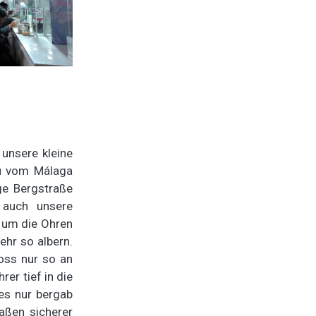
unsere kleine
ru vom Málaga
ge Bergstraße
r auch unsere
n um die Ohren
ehr so albern.
oss nur so an
er tief in die
es nur bergab
maßen sicherer