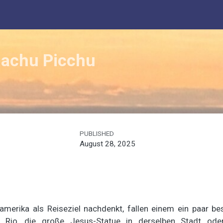
Machu Picchu
PUBLISHED
August 28, 2025
merika als Reiseziel nachdenkt, fallen einem ein paar be
n Rio, die große Jesus-Statue in derselben Stadt ode