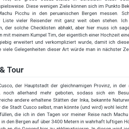
pielsweise. Diese wenigen Ziele können sich im Punkto Be
Machu Picchu in den peruanischen Bergen messen. Scho
r Liste vieler Reisender mit ganz weit oben stehen. Ic
n, der solche Checklisten abhakt, aber hier muss ich sag
mit meinem Kumpel Tim, der eigentlich einer Hochzeit ein
iebig erweitert und verkompliziert wurde, damit ich dies
 viele Gelegenheiten dieser Art würde man in nächster Ze
& Tour
sco, der Hauptstadt der gleichnamigen Provinz, in der 
t, noch allerhand mehr geboten, sodass sich ein Besu
lreiche andere erhaltene Stätten der Inka, bekannte Natur
die Stadt Cusco selbst, man könnte (und wird) wohl leicht
 füllen, die ich in den Tagen vor meiner Reise nach Machu
h in den Bergen auf über 3400 Metern in wahrhaft luftigen 
ch an die Gegend hier zu akklimatisieren. In diesen wird j