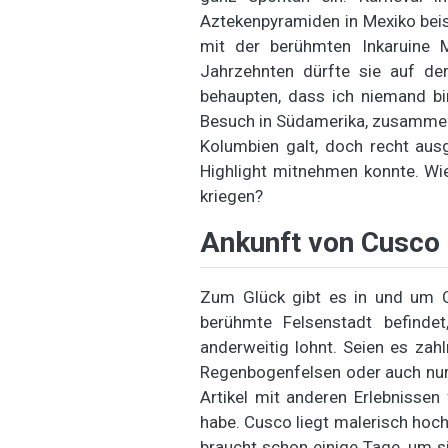
Aztekenpyramiden in Mexiko beis
mit der berühmten Inkaruine 
Jahrzehnten dürfte sie auf de
behaupten, dass ich niemand bi
Besuch in Südamerika, zusammen 
Kolumbien galt, doch recht ausg
Highlight mitnehmen konnte. Wie
kriegen?
Ankunft von Cusco 
Zum Glück gibt es in und um Cu
berühmte Felsenstadt befinde
anderweitig lohnt. Seien es zah
Regenbogenfelsen oder auch nur 
Artikel mit anderen Erlebnissen
habe. Cusco liegt malerisch hoc
braucht schon einige Tage, um si