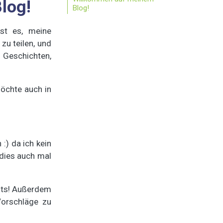
log!
Blog!
ist es, meine
zu teilen, und
d Geschichten,
möchte auch in
 :) da ich kein
 dies auch mal
osts! Außerdem
Vorschläge zu