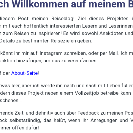
ich Willkommen auf meinem B
diesem Post meinen Reiseblog! Ziel dieses Projektes 
 mit euch hoffentlich interessierten Lesern und Leserinnen 
en zum Reisen zu inspirieren! Es wird sowohl Anekdoten un
Details zu bestimmten Reisezielen geben.
, könnt ihr mir auf Instagram schreiben, oder per Mail. Ich 
nktion hinzufügen, um das zu vereinfachen.
uf der
About-Seite
!
etwas leer, aber ich werde ihn nach und nach mit Leben füllen
ndern dieses Projekt neben einem Vollzeitjob betreibe, kann
eschehen…
mende Zeit, und definitiv auch über Feedback zu meinen P
ock selbstständig, das heißt, wenn ihr Anregungen und 
immer offen dafür!