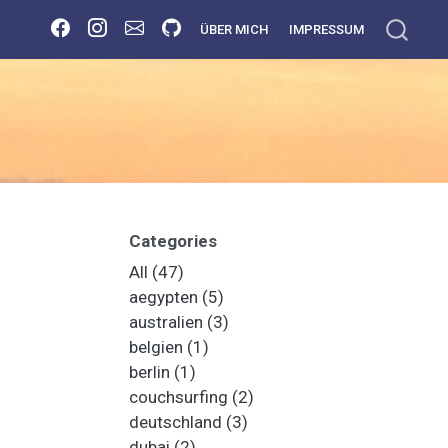
ÜBER MICH
IMPRESSUM
Categories
All
(47)
aegypten
(5)
australien
(3)
belgien
(1)
berlin
(1)
couchsurfing
(2)
deutschland
(3)
dubai
(2)